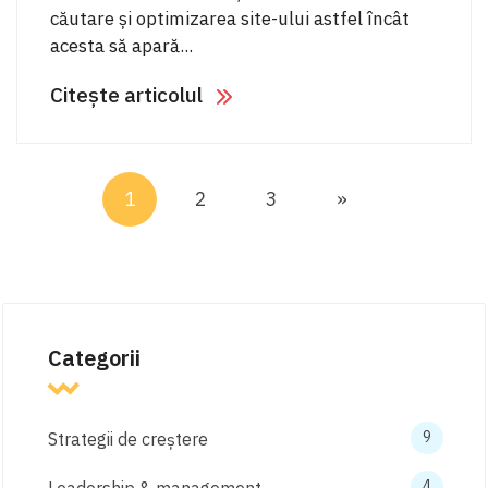
căutare și optimizarea site-ului astfel încât
acesta să apară...
Citește articolul
1
2
3
»
Categorii
9
Strategii de creștere
4
Leadership & management